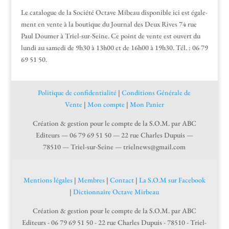
Le cat­a­logue de la Société Octave Mibeau disponible ici est égale­
ment en vente à la bou­tique du Jour­nal des Deux Rives 74 rue
Paul Doumer à Triel-sur-Seine. Ce point de vente est ouvert du
lun­di au same­di de 9h30 à 13h00 et de 16h00 à 19h30. Tél. : 06 79
69 51 50.
Poli­tique de con­fi­den­tial­ité
|
Con­di­tions Générale de
Vente
|
Mon compte
|
Mon Panier
Créa­tion & ges­tion pour le compte de la S.O.M. par ABC
Edi­teurs — 06 79 69 51 50 — 22 rue Charles Dupuis —
78510 — Triel-sur-Seine — trielnews@gmail.com
Mentions légales
|
Membres
|
Contact
|
La S.O.M sur Facebook
|
Dictionnaire Octave Mirbeau
Création & gestion pour le compte de la S.O.M. par ABC
Editeurs - 06 79 69 51 50 - 22 rue Charles Dupuis - 78510 - Triel-