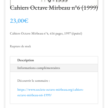
Cahiers Octave Mirbeau n°6 (1999)
23,00
€
Cahiers Octave Mir­beau n°4, 416 pages, 1997 (épuisé)
Rup­ture de stock
Descrip­tion
Infor­ma­tions complémentaires
Décou­vrir le sommaire :
https://www.societe-octave-mirbeau.org/cahiers-
octave-mirbeau-n6-1999/