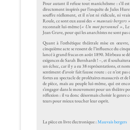
Pour autant il refuse tout manichéisme : s’il est 
directe­ment inspirés par l’enquête de Jules Huret
souf­fre réelle­ment, et il n’est ni ridicule, ni 
Roule, ce sont eux aus­si des
« mau­vais berg­ers 
recon­naît lui-même (
« Un mot per­son­nel »
, Le
Jean Grave, pour qui les anar­chistes ne sont pas 
Quant à l’esthé­tique théâ­trale mise en œuvre, 
cinquième acte se ressent de l’in­flu­ence du cin
lancé à grand fra­cas en août 1890. Mir­beau se dét
exi­gences de Sarah Bern­hardt ! –, et il souhait­era
un échec, car il y a eu 38 représen­ta­tions, et nom
sen­ti­ment d’avoir fait fausse route : ce n’est pa
fortes au spec­ta­cle de pro­lé­taires mas­sacrés et 
de pièce, mais au peu­ple lui-même, qui est encore
s’engager dans le mou­ve­ment pour un théâtre pop­u
réflex­ion : il va donc désor­mais choisir le genre c
teurs pour mieux touch­er leur esprit.
La pièce en livre élec­tron­ique :
Mau­vais bergers