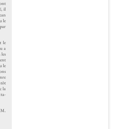
sont
, il
Jean
u le
 par
t le
au a
 les
ment
u le
ions
enre
­tôt
c la
­ta­
O.M.