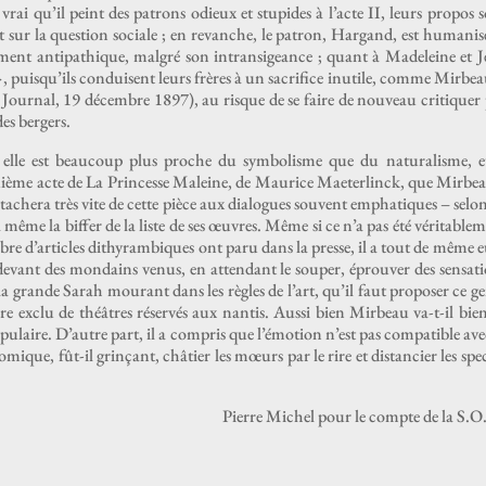
vrai qu’il peint des patrons odieux et stu­pides à l’acte II, leurs pro­pos 
 sur la ques­tion sociale ; en revanche, le patron, Har­gand, est human­isé
vrai­ment antipathique, mal­gré son intran­sigeance ; quant à Madeleine et 
»
, puisqu’ils con­duisent leurs frères à un sac­ri­fice inutile, comme Mir­bea
 Jour­nal, 19 décem­bre 1897), au risque de se faire de nou­veau cri­ti­quer
des bergers.
elle est beau­coup plus proche du sym­bol­isme que du nat­u­ral­isme, e
quième acte de La Princesse Maleine, de Mau­rice Maeter­linck, que Mir­be
achera très vite de cette pièce aux dia­logues sou­vent empha­tiques – selon
 même la bif­fer de la liste de ses œuvres. Même si ce n’a pas été véri­ta­ble­
­bre d’articles dithyra­m­biques ont paru dans la presse, il a tout de même e
s devant des mondains venus, en atten­dant le souper, éprou­ver des sen­sa­t
de la grande Sarah mourant dans les règles de l’art, qu’il faut pro­pos­er ce g
 exclu de théâtres réservés aux nan­tis. Aus­si bien Mir­beau va-t-il bien
­laire. D’autre part, il a com­pris que l’émotion n’est pas com­pat­i­ble ave
omique, fût-il grinçant, châti­er les mœurs par le rire et dis­tanci­er les spec
Pierre Michel pour le compte de la S.