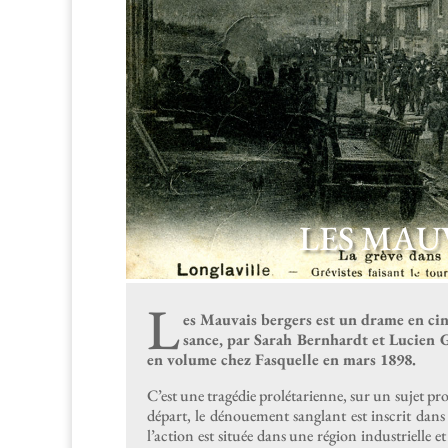
LES MAUV
L
es Mau­vais berg­ers est un drame en cin
sance, par Sarah Bern­hardt et Lucien Gu
en vol­ume chez Fasquelle en mars 1898.
C’est une tragédie pro­lé­tari­enne, sur un sujet p
départ, le dénoue­ment sanglant est inscrit dans le r
l’action est située dans une région indus­trielle et