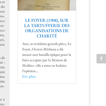
e et
é du
eune
ons.
LE FOYER (1908), SUR
ence
LA TARTUFFERIE DES
sou­
ence
ORGANISATIONS DE
tes,
CHARITÉ
ert,
Avec sa troisième grande pièce, Le
 son
Foy­er, Octave Mir­beau a dû
men­er une bataille épique pour la
n de
faire accepter par la Mai­son de
ir :
Molière : elle a tenu en haleine
ette
l’opinion…
utés
lire plus
sion
tête
tam­
un à
res.