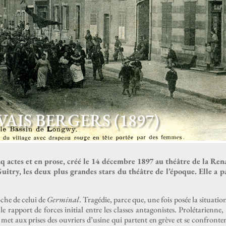
AIS BERGERS (1897)
q actes et en prose, créé le 14 décem­bre 1897 au théâtre de la Rena
i­t­ry, les deux plus grandes stars du théâtre de l’époque. Elle a p
roche de celui de
Ger­mi­nal
. Tragédie, parce que, une fois posée la sit­u­a­tio
ap­port de forces ini­tial entre les class­es antag­o­nistes. Pro­lé­tari­enne,
 met aux pris­es des ouvri­ers d’usine qui par­tent en grève et se con­fron­te