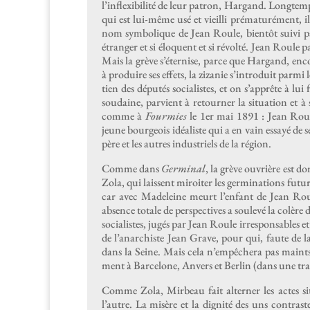
l’inflexibilité de leur patron, Har­gand. Longtemp
qui est lui-même usé et vieil­li pré­maturé­ment, 
nom sym­bol­ique de Jean Roule, bien­tôt suivi 
étranger et si élo­quent et si révolté. Jean Roule pa
Mais la grève s’éternise, parce que Har­gand, enco
à pro­duire ses effets, la zizanie s’introduit par­m
tien des députés social­istes, et on s’apprête à lu
soudaine, parvient à retourn­er la sit­u­a­tion et 
comme à
Four­mies
le 1er mai 1891 : Jean Roule
jeune bour­geois idéal­iste qui a en vain essayé de 
père et les autres indus­triels de la région.
Comme dans
Ger­mi­nal
, la grève ouvrière est d
Zola, qui lais­sent miroi­ter les ger­mi­na­tions futu
car avec Madeleine meurt l’en­fant de Jean Roule
absence totale de per­spec­tives a soulevé la colère 
social­istes, jugés par Jean Roule irre­spon­s­ables et
de l’a­n­ar­chiste Jean Grave, pour qui, faute de l
dans la Seine. Mais cela n’empêchera pas maints g
ment à Barcelone, Anvers et Berlin (dans une tra
Comme Zola, Mir­beau fait altern­er les actes situ
l’autre. La mis­ère et la dig­nité des uns con­tra