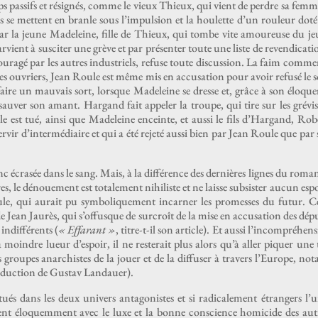
s pas­sifs et résignés, comme le vieux Thieux, qui vient de per­dre sa femm
ils se met­tent en bran­le sous l’impulsion et la houlette d’un rouleur dot
par la jeune Madeleine, fille de Thieux, qui tombe vite amoureuse du j
rvient à sus­citer une grève et par présen­ter toute une liste de reven­di­ca­ti
ur­agé par les autres indus­triels, refuse toute dis­cus­sion. La faim com­m
i les ouvri­ers, Jean Roule est même mis en accu­sa­tion pour avoir refusé le 
i faire un mau­vais sort, lorsque Madeleine se dresse et, grâce à son élo­qu
à sauver son amant. Har­gand fait appel­er la troupe, qui tire sur les grévis
 est tué, ain­si que Madeleine enceinte, et aus­si le fils d’Hargand, Rob
servir d’intermédiaire et qui a été rejeté aus­si bien par Jean Roule que par
onc écrasée dans le sang. Mais, à la dif­férence des dernières lignes du roma
res, le dénoue­ment est totale­ment nihiliste et ne laisse sub­sis­ter aucun espo
, qui aurait pu sym­bol­ique­ment incar­n­er les promess­es du futur. C
de Jean Jau­rès, qui s’offusque de sur­croît de la mise en accu­sa­tion des dép
 indif­férents (
« Effarant »
, titre-t-il son arti­cle). Et aus­si l’in­com­préhen­
a moin­dre lueur d’espoir, il ne resterait plus alors qu’à aller piquer une 
roupes anar­chistes de la jouer et de la dif­fuser à tra­vers l’Europe, no
­duc­tion de Gus­tav Landauer).
és dans les deux univers antag­o­nistes et si rad­i­cale­ment étrangers l’
stent élo­quem­ment avec le luxe et la bonne con­science homi­cide des aut