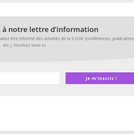
 à notre lettre d’information
 être infor­mé des activ­ités de la S.O.M. (con­férences, pub­li­ca­tion
etc.), inscrivez vous ici
Je m'inscris !