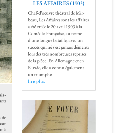
LES AFFAIRES (1903)
Chef‑d’oeuvre théâ­tral de Mir­
beau, Les Affaires sont les affaires
a été créée le 20 avril 1903 à la
Comédie-Française, au terme
d’une longue bataille, avec un
suc­cès qui né s’est jamais démen­ti
lors des très nom­breuses repris­es
de la pièce. En Alle­magne et en
Russie, elle a con­nu égale­ment
un triomphe
lire plus
is­
aru
n de
 car
nt à