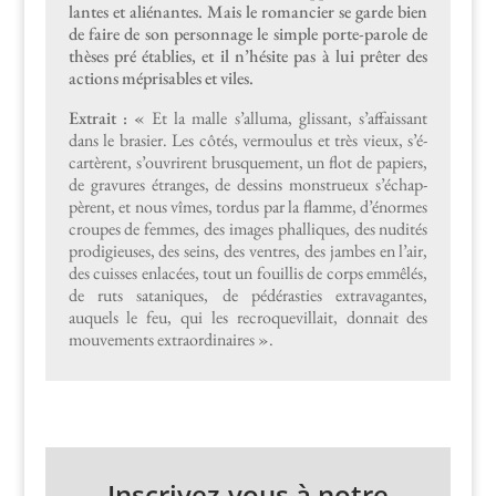
lantes et alié­nantes. Mais le romanci­er se garde bien
de faire de son per­son­nage le sim­ple porte-parole de
thès­es pré établies, et il n’hésite pas à lui prêter des
actions mépris­ables et viles.
Extrait : «
Et la malle s’al­luma, glis­sant, s’af­fais­sant
dans le brasi­er. Les côtés, ver­moulus et très vieux, s’é­
cartèrent, s’ou­vrirent brusque­ment, un flot de papiers,
de gravures étranges, de dessins mon­strueux s’échap­
pèrent, et nous vîmes, tor­dus par la flamme, d’énormes
croupes de femmes, des images phalliques, des nudités
prodigieuse
s,
des seins, des ven­tres, des jambes en l’air,
des cuiss­es enlacées, tout un fouil­lis de corps emmêlés,
de ruts sataniques, de pédérasties extrav­a­gantes,
auquels le feu, qui les recro­quevil­lait, don­nait des
mou­ve­ments extra­or­di­naires
».
Inscrivez-vous à notre