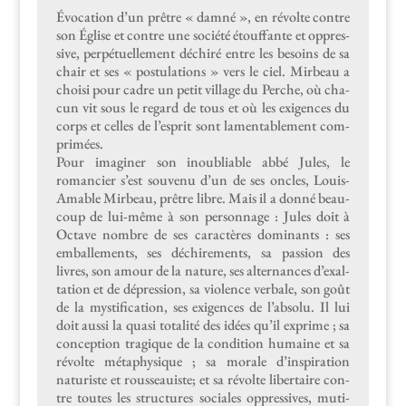
Évo­ca­tion d’un prêtre « damné », en révolte con­tre
son Église et con­tre une société étouf­fante et oppres­
sive, per­pétuelle­ment déchiré entre les besoins de sa
chair et ses « pos­tu­la­tions » vers le ciel. Mir­beau a
choisi pour cadre un petit vil­lage du Perche, où cha­
cun vit sous le regard de tous et où les exi­gences du
corps et celles de l’e­sprit sont lam­en­ta­ble­ment com­
primées.
Pour imag­in­er son inou­bli­able abbé Jules, le
romanci­er s’est sou­venu d’un de ses oncles, Louis-
Amable Mir­beau, prêtre libre. Mais il a don­né beau­
coup de lui-même à son per­son­nage : Jules doit à
Octave nom­bre de ses car­ac­tères dom­i­nants : ses
emballe­ments, ses déchire­ments, sa pas­sion des
livres, son amour de la nature, ses alter­nances d’ex­al­
ta­tion et de dépres­sion, sa vio­lence ver­bale, son goût
de la mys­ti­fi­ca­tion, ses exi­gences de l’ab­solu. Il lui
doit aus­si la qua­si total­ité des idées qu’il exprime ; sa
con­cep­tion trag­ique de la con­di­tion humaine et sa
révolte méta­physique ; sa morale d’in­spi­ra­tion
natur­iste et rousseauiste; et sa révolte lib­er­taire con­
tre toutes les struc­tures sociales oppres­sives, muti­