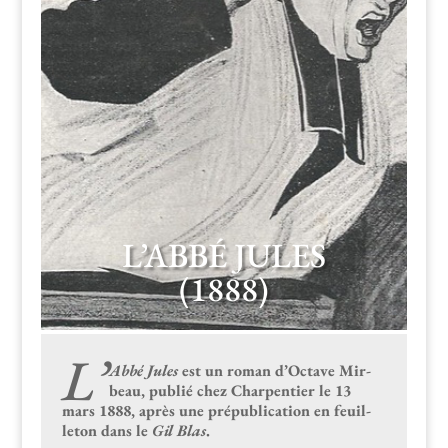
L’ABBÉ JULES
(1888)
L’
Abbé Jules
est un roman d’Octave Mir­
beau, pub­lié chez Char­p­en­tier le 13
mars 1888, après une prépub­li­ca­tion en feuil­
leton dans le
Gil Blas
.