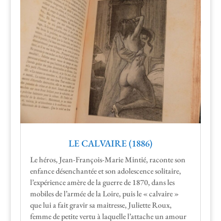
LE CALVAIRE (1886)
Le héros, Jean-François-Marie Mintié, racon­te son
enfance désen­chan­tée et son ado­les­cence soli­taire,
l’expérience amère de la guerre de 1870, dans les
mobiles de l’armée de la Loire, puis le « cal­vaire »
que lui a fait gravir sa maitresse, Juli­ette Roux,
femme de petite ver­tu à laque­lle l’attache un amour