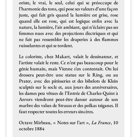
oriste, le vrai, le seul, celui qui se préoc­cupe de
l’harmonie des tons, qui pose ses valeurs d’une façon
juste, qui fait gris quand la lumière est grise, rose
quand elle est rose, qui est logique enfin avec la
nature, la lumière, l’air ambiant, qui n’éclaire pas ses
femmes nues avec des pro­jec­tions élec­triques et qui
ne fait pas ressem­bler les draperies à des flammes
ruis­se­lantes et qui se tordent.
Le col­oriste, chez Makart, valait le dessi­na­teur, et
l’artiste valait le reste. Ce n’est pas beau­coup pour le
génie humain, mais Vienne s’en con­tentait. On lui
dressera peut-être une stat­ue sur le Ring, ou au
Prater, avec des pâtis­series et des bibelots de Klein
sculp­tés sur le socle et, aux jours des anniver­saires,
les dames peu vêtues de l’Entrée de Charles-Quint à
Anvers vien­dront peut-être danser autour de son
mar­bre des valses de Strauss et des polkas tzi­ganes. Il
faut respecter toutes les erreurs sincères.
Octave Mir­beau, « Notes sur l’art »,
La France
, 10
octo­bre 1884