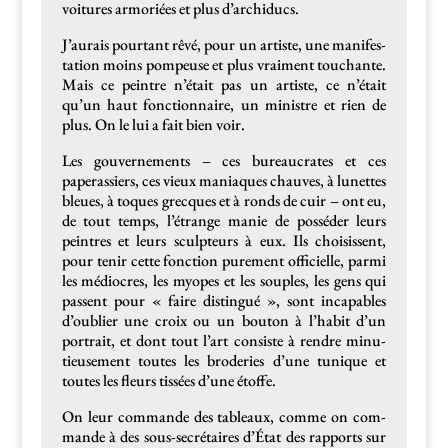
voitures armoriées et plus d’archiducs.
J’aurais pour­tant rêvé, pour un artiste, une man­i­fes­
ta­tion moins pom­peuse et plus vrai­ment touchante.
Mais ce pein­tre n’était pas un artiste, ce n’était
qu’un haut fonc­tion­naire, un min­istre et rien de
plus. On le lui a fait bien voir.
Les gou­verne­ments – ces bureau­crates et ces
paperassiers, ces vieux mani­aques chauves, à lunettes
bleues, à toques grec­ques et à ronds de cuir – ont eu,
de tout temps, l’étrange manie de pos­séder leurs
pein­tres et leurs sculp­teurs à eux. Ils choi­sis­sent,
pour tenir cette fonc­tion pure­ment offi­cielle, par­mi
les médiocres, les myopes et les sou­ples, les gens qui
passent pour « faire dis­tin­gué », sont inca­pables
d’oublier une croix ou un bou­ton à l’habit d’un
por­trait, et dont tout l’art con­siste à ren­dre minu­
tieuse­ment toutes les broderies d’une tunique et
toutes les fleurs tis­sées d’une étoffe.
On leur com­mande des tableaux, comme on com­
mande à des sous-secré­taires d’État des rap­ports sur