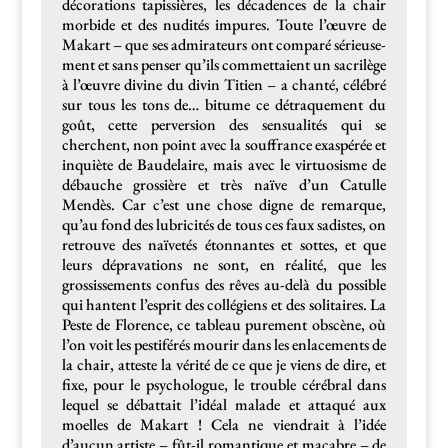
déco­ra­tions tapis­sières, les déca­dences de la chair
mor­bide et des nudités impures. Toute l’œuvre de
Makart – que ses admi­ra­teurs ont com­paré sérieuse­
ment et sans penser qu’ils com­met­taient un sac­rilège
à l’œuvre divine du divin Titien – a chan­té, célébré
sur tous les tons de… bitume ce détraque­ment du
goût, cette per­ver­sion des sen­su­al­ités qui se
cherchent, non point avec la souf­france exas­pérée et
inquiète de Baude­laire, mais avec le vir­tu­o­sisme de
débauche grossière et très naïve d’un Cat­ulle
Mendès. Car c’est une chose digne de remar­que,
qu’au fond des lubric­ités de tous ces faux sadistes, on
retrou­ve des naïvetés éton­nantes et sottes, et que
leurs dépra­va­tions ne sont, en réal­ité, que les
grossisse­ments con­fus des rêves au-delà du pos­si­ble
qui hantent l’esprit des col­légiens et des soli­taires. La
Peste de Flo­rence, ce tableau pure­ment obscène, où
l’on voit les pes­tiférés mourir dans les enlace­ments de
la chair, atteste la vérité de ce que je viens de dire, et
fixe, pour le psy­cho­logue, le trou­ble cérébral dans
lequel se débat­tait l’idéal malade et attaqué aux
moelles de Makart ! Cela ne viendrait à l’idée
d’aucun artiste – fût-il roman­tique et macabre – de