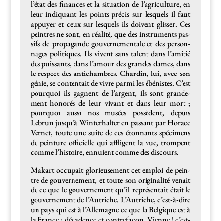
l’état des finances et la sit­u­a­tion de l’agriculture, en
leur indi­quant les points pré­cis sur lesquels il faut
appuy­er et ceux sur lesquels ils doivent gliss­er. Ces
pein­tres ne sont, en réal­ité, que des instru­ments pas­
sifs de pro­pa­gande gou­verne­men­tale et des per­son­
nages poli­tiques. Ils vivent sans tal­ent dans l’amitié
des puis­sants, dans l’amour des grandes dames, dans
le respect des anticham­bres. Chardin, lui, avec son
génie, se con­tentait de vivre par­mi les ébénistes. C’est
pourquoi ils gag­nent de l’argent, ils sont grande­
ment hon­orés de leur vivant et dans leur mort ;
pourquoi aus­si nos musées pos­sè­dent, depuis
Lebrun jusqu’à Win­ter­hal­ter en pas­sant par Horace
Ver­net, toute une suite de ces éton­nants spéci­mens
de pein­ture offi­cielle qui affli­gent la vue, trompent
comme l’histoire, ennuient comme des discours.
Makart occu­pait glo­rieuse­ment cet emploi de pein­
tre de gou­verne­ment, et toute son orig­i­nal­ité venait
de ce que le gou­verne­ment qu’il représen­tait était le
gou­verne­ment de l’Autriche. L’Autriche, c’est-à-dire
un pays qui est à l’Allemagne ce que la Bel­gique est à
la France : déca­dence et con­tre­façon. Vienne ! c’est-