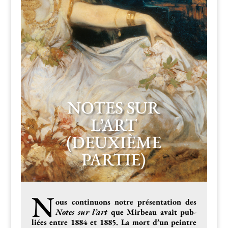
NOTES SUR
L’ART
(DEUXIÈME
PARTIE)
N
ous con­tin­uons notre présen­ta­tion des
Notes sur l’art
que Mir­beau avait pub­
liées entre 1884 et 1885. La mort d’un pein­tre