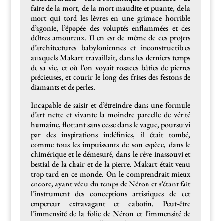
faire de la mort, de la mort mau­dite et puante, de la
mort qui tord les lèvres en une gri­mace hor­ri­ble
d’agonie, l’épopée des volup­tés enflam­mées et des
délires amoureux. Il en est de même de ces pro­jets
d’architectures baby­loni­ennes et incon­structibles
aux­quels Makart tra­vail­lait, dans les derniers temps
de sa vie, et où l’on voy­ait rosaces bâties de pier­res
pré­cieuses, et courir le long des fris­es des fes­tons de
dia­mants et de perles.
Inca­pable de saisir et d’étreindre dans une for­mule
d’art nette et vivante la moin­dre par­celle de vérité
humaine, flot­tant sans cesse dans le vague, pour­suivi
par des inspi­ra­tions indéfinies, il était tombé,
comme tous les impuis­sants de son espèce, dans le
chimérique et le démesuré, dans le rêve inas­sou­vi et
bes­tial de la chair et de la pierre. Makart était venu
trop tard en ce monde. On le com­prendrait mieux
encore, ayant vécu du temps de Néron et s’étant fait
l’instrument des con­cep­tions artis­tiques de cet
empereur extrav­a­gant et cabotin. Peut-être
l’immen­sité de la folie de Néron et l’immensité de