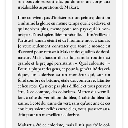
son pou­voir eussent-elles pu don­ner un corps aux
irréal­is­ables aspi­ra­tions de Makart.
Il ne con­vient pas d’insister sur un pein­tre, dont on
a inhumé la gloire en même temps que le cadavre, et
qui ne vivra plus, même pour son pays qui l’a hon­
oré par d’aussi splen­dides funérailles – funérailles de
l’artiste à jamais éteint et de l’homme mort à jamais.
Je veux seule­ment con­stater que tout le monde est
d’accord pour refuser à Makart des qual­ités de dessi­
na­teur. Mais cha­cun dit de lui, tant la rou­tine est
grande et le préjugé per­sis­tant : « Quel col­oriste ! »
Pour la plu­part des gens, et pour la général­ité des cri­
tiques, un col­oriste est un mon­sieur qui, sur un
fond som­bre de bitume, étale des couleurs écla­tantes
et heurtées. Ça n’est pas plus dif­fi­cile et tous peu­vent
être, à ce compte, des col­oristes. Met­tez du ver­mil­
lon, à côté du ver­mil­lon du bleu, à côté du bleu du
jaune, à côté du jaune du vert, sans qu’aucune de ces
couleurs soient reliées entre elles, vous passerez aus­
sitôt pour un mer­veilleux coloriste.
Makart a été ce col­oriste, mais il n’a pas été le col­