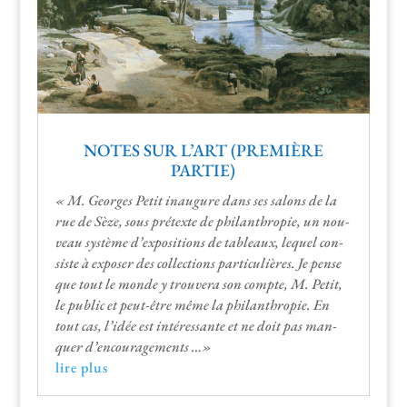
NOTES SUR L’ART (PREMIÈRE
PARTIE)
« M. Georges Petit inau­gure dans ses salons de la
rue de Sèze, sous pré­texte de phil­an­thropie, un nou­
veau sys­tème d’expositions de tableaux, lequel con­
siste à expos­er des col­lec­tions par­ti­c­ulières. Je pense
que tout le monde y trou­vera son compte, M. Petit,
le pub­lic et peut-être même la phil­an­thropie. En
tout cas, l’idée est intéres­sante et ne doit pas man­
quer d’encouragements …»
lire plus