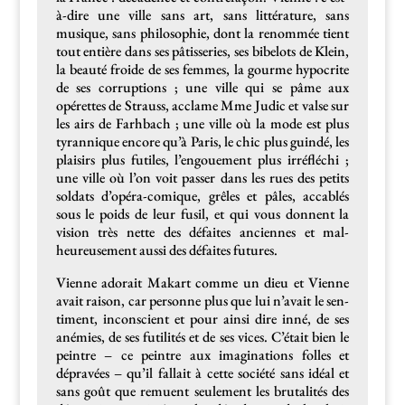
à-dire une ville sans art, sans lit­téra­ture, sans
musique, sans philoso­phie, dont la renom­mée tient
tout entière dans ses pâtis­series, ses bibelots de Klein,
la beauté froide de ses femmes, la gourme hyp­ocrite
de ses cor­rup­tions ; une ville qui se pâme aux
opérettes de Strauss, acclame Mme Judic et valse sur
les airs de Farhbach ; une ville où la mode est plus
tyran­nique encore qu’à Paris, le chic plus guindé, les
plaisirs plus futiles, l’engouement plus irréfléchi ;
une ville où l’on voit pass­er dans les rues des petits
sol­dats d’opéra-comique, grêles et pâles, acca­blés
sous le poids de leur fusil, et qui vous don­nent la
vision très nette des défaites anci­ennes et mal­
heureuse­ment aus­si des défaites futures.
Vienne ado­rait Makart comme un dieu et Vienne
avait rai­son, car per­son­ne plus que lui n’avait le sen­
ti­ment, incon­scient et pour ain­si dire inné, de ses
anémies, de ses futil­ités et de ses vices. C’était bien le
pein­tre – ce pein­tre aux imag­i­na­tions folles et
dépravées – qu’il fal­lait à cette société sans idéal et
sans goût que remuent seule­ment les bru­tal­ités des