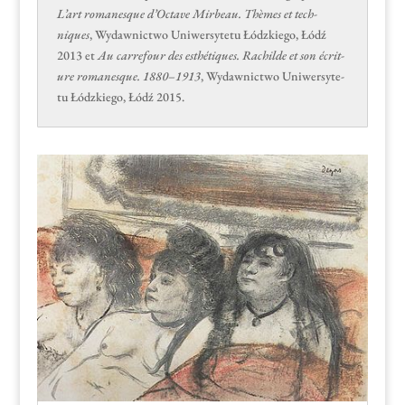
L’art romanesque d’Octave Mir­beau. Thèmes et tech­
niques
, Wydawnict­wo Uni­w­er­syte­tu Łódzkiego, Łódź
2013 et
Au car­refour des esthé­tiques. Rachilde et son écri­t­
ure romanesque. 1880–1913
, Wydawnict­wo Uni­w­er­syte­
tu Łódzkiego, Łódź 2015.