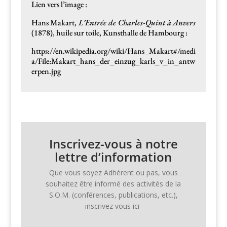
Lien vers l’image :
Hans Makart,
L’Entrée de Charles-Quint à Anvers
(1878), huile sur toile, Kun­sthalle de Hambourg :
https://en.wikipedia.org/wiki/Hans_Makart#/medi
a/File:Makart_hans_der_einzug_karls_v_in_antw
erpen.jpg
Inscrivez-vous à notre
lettre d’information
Que vous soyez Adhérent ou pas, vous
souhaitez être infor­mé des activ­ités de la
S.O.M. (con­férences, pub­li­ca­tions, etc.),
inscrivez vous ici