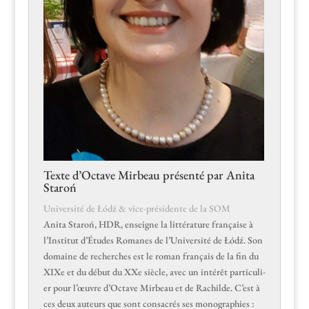
Texte d’Octave Mirbeau présenté par Anita
Staroń
Uni­ver­sité de Łódź & vice-prési­dente de la SOM
Ani­ta Staroń, HDR, enseigne la lit­téra­ture française à
l’Institut d’Études Romanes de l’Université de Łódź. Son
domaine de recherch­es est le roman français de la fin du
XIXe et du début du XXe siè­cle, avec un intérêt par­ti­c­uli­
er pour l’œuvre d’Octave Mir­beau et de Rachilde. C’est à
ces deux auteurs que sont con­sacrés ses mono­gra­phies :