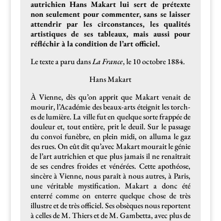
autrichien Hans Makart lui sert de pré­texte
non seule­ment pour com­menter, sans se laiss­er
atten­drir par les cir­con­stances, les qual­ités
artis­tiques de ses tableaux, mais aus­si pour
réfléchir à la con­di­tion de l’art officiel.
Le texte a paru dans
La France
, le 10 octo­bre 1884.
Hans Makart
À Vienne, dès qu’on apprit que Makart venait de
mourir, l’Académie des beaux-arts éteignit les torch­
es de lumière. La ville fut en quelque sorte frap­pée de
douleur et, tout entière, prit le deuil. Sur le pas­sage
du con­voi funèbre, en plein midi, on alluma le gaz
des rues. On eût dit qu’avec Makart mourait le génie
de l’art autrichien et que plus jamais il ne renaî­trait
de ses cen­dres froides et vénérées. Cette apothéose,
sincère à Vienne, nous paraît à nous autres, à Paris,
une véri­ta­ble mys­ti­fi­ca­tion. Makart a donc été
enter­ré comme on enterre quelque chose de très
illus­tre et de très offi­ciel. Ses obsèques nous repor­tent
à celles de M. Thiers et de M. Gam­bet­ta, avec plus de