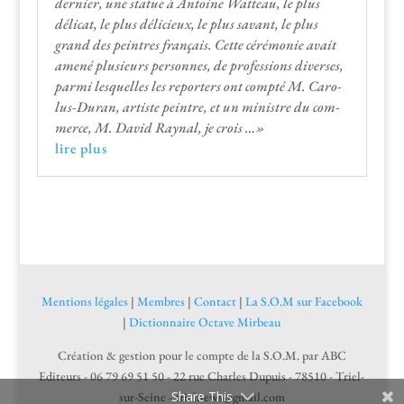
dernier, une stat­ue à Antoine Wat­teau, le plus
déli­cat, le plus déli­cieux, le plus savant, le plus
grand des pein­tres français. Cette céré­monie avait
amené plusieurs per­son­nes, de pro­fes­sions divers­es,
par­mi lesquelles les reporters ont comp­té M. Car­o­
lus-Duran, artiste pein­tre, et un min­istre du com­
merce, M. David Ray­nal, je crois …»
lire plus
Mentions légales
|
Membres
|
Contact
|
La S.O.M sur Facebook
|
Dictionnaire Octave Mirbeau
Création & gestion pour le compte de la S.O.M. par ABC
Editeurs - 06 79 69 51 50 - 22 rue Charles Dupuis - 78510 - Triel-
Share This
sur-Seine - trielnews@gmail.com