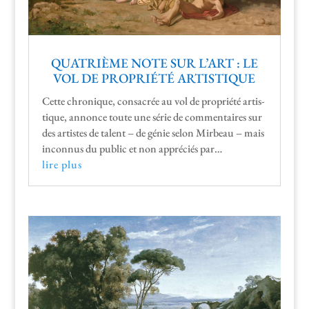
QUATRIÈME NOTE SUR L’ART : LE
VOL DE PROPRIÉTÉ ARTISTIQUE
Cette chronique, con­sacrée au vol de pro­priété artis­
tique, annonce toute une série de com­men­taires sur
des artistes de tal­ent – de génie selon Mir­beau – mais
incon­nus du pub­lic et non appré­ciés par…
lire plus