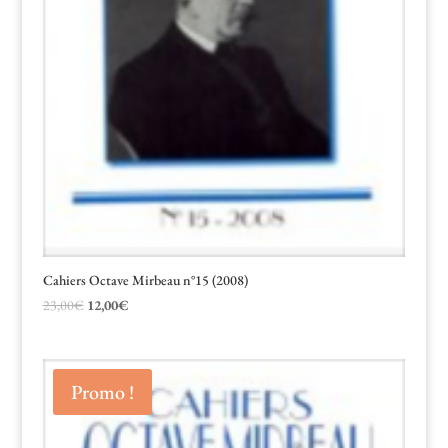
Cahiers Octave Mirbeau n°15 (2008)
Le
Le
23,00
€
12,00
€
prix
prix
initial
actuel
était :
est :
Promo !
23,00€.
12,00€.