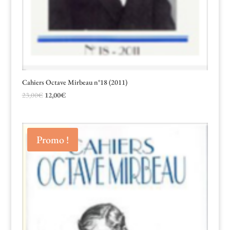
Cahiers Octave Mirbeau n°18 (2011)
Le
Le
23,00
€
12,00
€
prix
prix
initial
actuel
était :
est :
Promo !
23,00€.
12,00€.