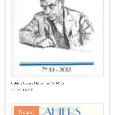
Cahiers Octave Mirbeau n°19 (2012)
Le
Le
23,00
€
12,00
€
prix
prix
initial
actuel
était :
est :
Promo !
23,00€.
12,00€.