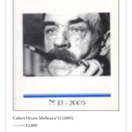
Cahiers Octave Mirbeau n°12 (2005)
Le
Le
23,00
€
12,00
€
prix
prix