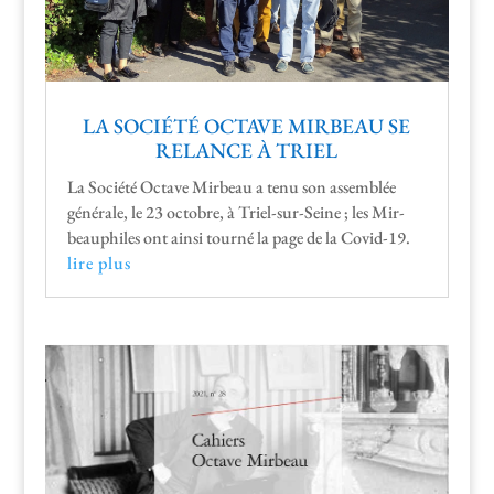
LA SOCIÉTÉ OCTAVE MIRBEAU SE
RELANCE À TRIEL
La Société Octave Mir­beau a tenu son assem­blée
générale, le 23 octo­bre, à Triel-sur-Seine ; les Mir­
beauphiles ont ain­si tourné la page de la Covid-19.
lire plus