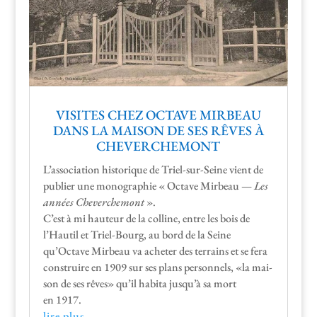
VISITES CHEZ OCTAVE MIRBEAU
DANS LA MAISON DE SES RÊVES À
CHEVERCHEMONT
L’association his­torique de Triel-sur-Seine vient de
pub­li­er une mono­gra­phie « Octave Mir­beau —
Les
années Chev­erchemont
».
C’est à mi hau­teur de la colline, entre les bois de
l’Hautil et Triel-Bourg, au bord de la Seine
qu’Octave Mir­beau va acheter des ter­rains et se fera
con­stru­ire en 1909 sur ses plans per­son­nels, «la mai­
son de ses rêves» qu’il habi­ta jusqu’à sa mort
en 1917.
lire plus