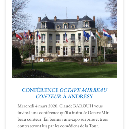
CONFÉRENCE
OCTAVE MIRBEAU
CONTEUR
À ANDRÉSY
Mer­cre­di 4 mars 2020, Claude BAROUH vous
invite à une con­férence qu’il a inti­t­ulée Octave Mir­
beau con­teur. En bonus : une expo sur­prise et trois
con­tes seront lus par les comé­di­ens de la Tour.…