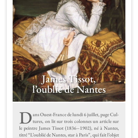
James Tissot,
l’oublié de Nantes
D
ans Ouest-France de lun­di 6 juil­let, page Cul­
tures, on lit sur trois colonnes un arti­cle sur
le pein­tre James Tis­sot (1836 – 1902), né à Nantes,
titré “L’oublié de Nantes, star à Paris”, qui fait l’objet