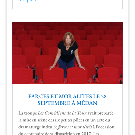
FARCES ET MORALITÉS LE 28
SEPTEMBRE À MÉDAN
La troupe
Les Comé­di­ens de la Tour
avait pré­parée
la mise en scène des six petites pièces en un acte du
dra­maturge inti­t­ulée
farces et moral­ités
à l’occasion
du cen­te­naire de sa dis­pari­tion en 2017. Les