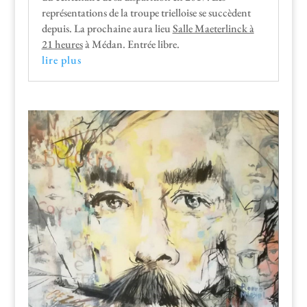
représen­ta­tions de la troupe triel­loise se suc­cè­dent
depuis. La prochaine aura lieu
Salle Maeter­linck à
21 heures
à Médan. Entrée libre.
lire plus