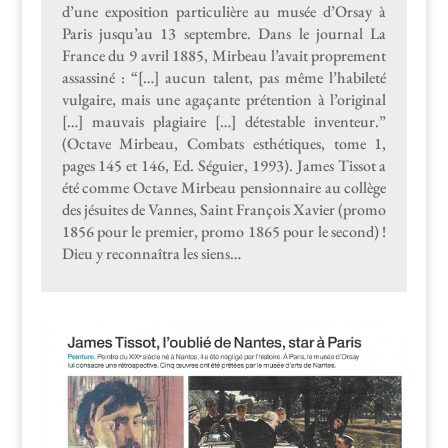
d’une expo­si­tion par­ti­c­ulière au musée d’Orsay à
Paris jusqu’au 13 sep­tem­bre. Dans le jour­nal La
France du 9 avril 1885, Mir­beau l’avait pro­pre­ment
assas­s­iné : “[…] aucun tal­ent, pas même l’habileté
vul­gaire, mais une agaçante pré­ten­tion à l’original
[…] mau­vais pla­giaire […] détestable inven­teur.”
(Octave Mir­beau, Com­bats esthé­tiques, tome 1,
pages 145 et 146, Ed. Séguier, 1993). James Tis­sot a
été comme Octave Mir­beau pen­sion­naire au col­lège
des jésuites de Vannes, Saint François Xavier (pro­mo
1856 pour le pre­mier, pro­mo 1865 pour le sec­ond) !
Dieu y recon­naî­tra les siens…