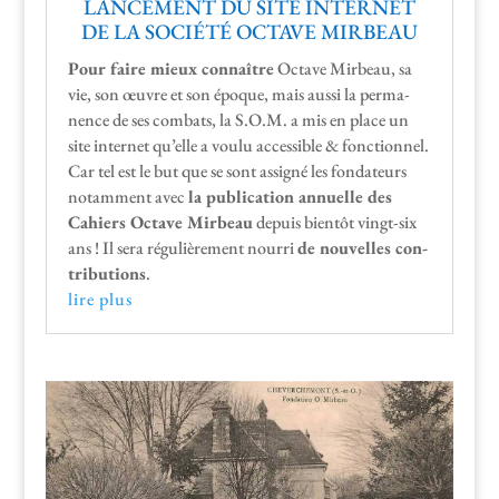
LANCEMENT DU SITE INTERNET
DE LA SOCIÉTÉ OCTAVE MIRBEAU
Pour faire mieux con­naître
Octave Mir­beau, sa
vie, son œuvre et son époque, mais aus­si la per­ma­
nence de ses com­bats, la S.O.M. a mis en place un
site inter­net qu’elle a voulu acces­si­ble & fonc­tion­nel.
Car tel est le but que se sont assigné les fon­da­teurs
notam­ment avec
la pub­li­ca­tion annuelle des
Cahiers Octave Mir­beau
depuis bien­tôt vingt-six
ans ! Il sera régulière­ment nour­ri
de nou­velles con­
tri­bu­tions
.
lire plus