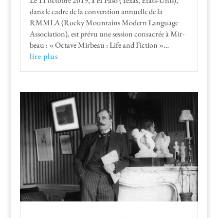
Le 11 octo­bre 2019, à El Paso (Texas, États-Unis),
dans le cadre de la con­ven­tion annuelle de la
RMMLA (Rocky Moun­tains Mod­ern Lan­guage
Asso­ci­a­tion), est prévu une ses­sion con­sacrée à Mir­
beau : « Octave Mir­beau : Life and Fiction »…
lire plus