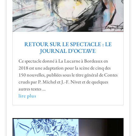
RETOUR SUR LE SPECTACLE : LE
JOURNAL D’OCTAVE
Ce spec­ta­cle don­né à La Lucarne à Bor­deaux en
2018 est une adap­ta­tion pour la scène de cinq des
150 nou­velles, pub­liées sous le titre général de Con­tes
cru­els par P. Michel et J.-F. Nivet et de quelques
autres textes …
lire plus