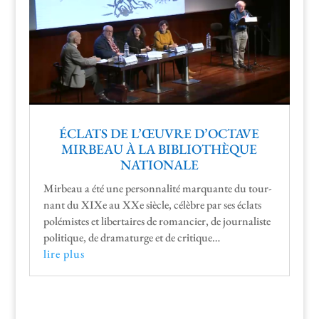
ÉCLATS DE L’ŒUVRE D’OCTAVE
MIRBEAU À LA BIBLIOTHÈQUE
NATIONALE
Mir­beau a été une per­son­nal­ité mar­quante du tour­
nant du XIXe au XXe siè­cle, célèbre par ses éclats
polémistes et lib­er­taires de romanci­er, de jour­nal­iste
poli­tique, de dra­maturge et de critique…
lire plus