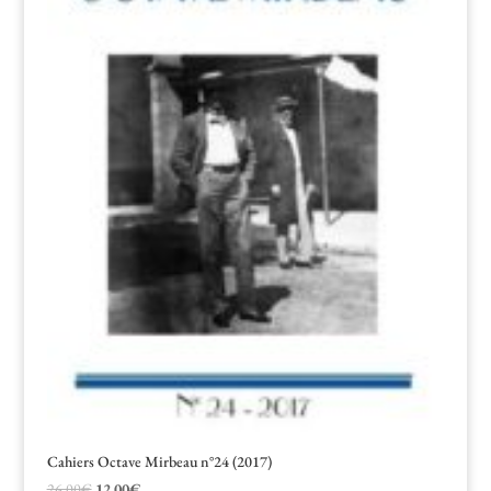
Cahiers Octave Mirbeau n°24 (2017)
Le
Le
26,00
€
12,00
€