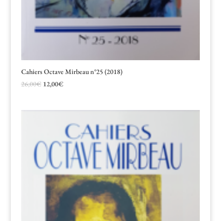
Cahiers Octave Mirbeau n°25 (2018)
Le
Le
26,00
€
12,00
€
prix
prix
initial
actuel
était :
est :
26,00€.
12,00€.