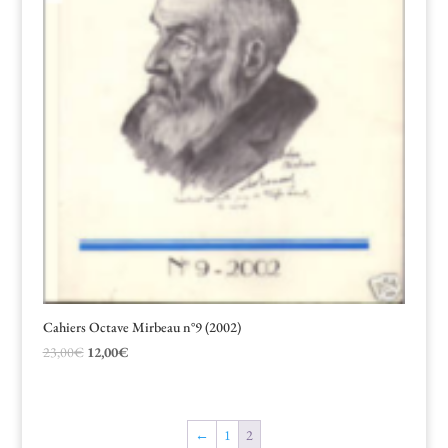
Cahiers Octave Mirbeau n°9 (2002)
Le
Le
23,00
€
12,00
€
prix
prix
initial
actuel
était :
est :
←
1
2
23,00€.
12,00€.