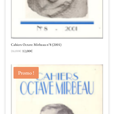
Cahiers Octave Mirbeau n°8 (2001)
Le
Le
26,00
€
12,00
€
prix
prix
initial
actuel
était :
est :
Promo !
26,00€.
12,00€.