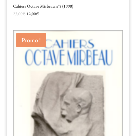
Cahiers Octave Mirbeau n°5 (1998)
Le
Le
23,00
€
12,00
€
prix
prix
initial
actuel
était :
est :
Promo !
23,00€.
12,00€.