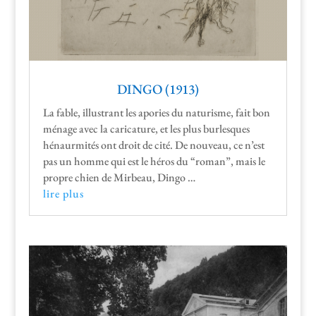
DINGO (1913)
La fable, illus­trant les apor­ies du natur­isme, fait bon
ménage avec la car­i­ca­ture, et les plus bur­lesques
hénau­r­mités ont droit de cité. De nou­veau, ce n’est
pas un homme qui est le héros du “roman”, mais le
pro­pre chien de Mir­beau, Dingo …
lire plus