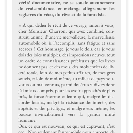
vérité doc­u­men­taire, ne se soucie aucune­ment
de vraisem­blance, et mélange allè­gre­ment les
reg­istres du vécu, du rêve et de la fantaisie.
« À qui dédi­er le réc­it de ce voy­age, sinon à vous,
cher Mon­sieur Char­ron, qui avez com­biné, con­
stru­it, ani­mé, d’une vie mer­veilleuse, la mer­veilleuse
auto­mo­bile où je l’ac­com­plis, sans fatigue et sans
accrocs ? Cet hom­mage, je vous le dois, car je vous
dois des joies mul­ti­ples, des impres­sions neuves, tout
un ordre de con­nais­sances pré­cieuses que les livres
ne don­nent pas, et des mois, des mois entiers de lib­
erté totale, loin de mes petites affaires, de mes gros
soucis, et loin de moi-même, au milieu de pays nou­
veaux ou mal con­nus, par­mi des êtres si divers dont
j’ai mieux com­pris, pour les avoir approchés de plus
près, la force énorme et lente qui, mal­gré les dis­
cordes locales, mal­gré la résis­tance des intérêts, des
appétits et des priv­ilèges, et mal­gré eux­-mêmes, les
pousse invin­ci­ble­ment vers la grande unité
humaine.
Oui, ce qui est nou­veau, ce qui est cap­ti­vant, c’est
ceci. Non seule­ment l’au­to­mo­bile nous emporte, de