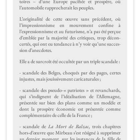
toires – d’une Europe paci­fiée et prospère, où
l’automobile rap­procherait les peuples.
L’originalité de cette œuvre sans précé­dent, où
l’impressionnisme en mou­ve­ment con­fine à
l’expressionnisme et au futur­isme, n’a pas été perçue
d’emblée par la majorité des cri­tiques, trop décon­
certés, qui ont eu ten­dance à n’y voir qu’une suc­ces­
sion d’anecdotes.
Elle a de sur­croît été occultée par un triple scandale :
- scan­dale des Belges, choqués par des pages, certes
injustes, mais jouis­sive­ment caricaturales ;
- scan­dale des pseu­do-
«
patri­otes
»
et revan­chards,
qui s’indignent de l’idéalisation de l’Allemagne,
présen­tée sur bien des plans comme un mod­èle et
dont la prospère économie est présen­tée comme
com­plé­men­taire de celle de la France ;
- scan­dale de
La Mort de Balzac
, trois chapitres
hors‑d’œuvre que Mir­beau s’est résigné à sup­primer
au dernier moment, sur les instances de la fille de