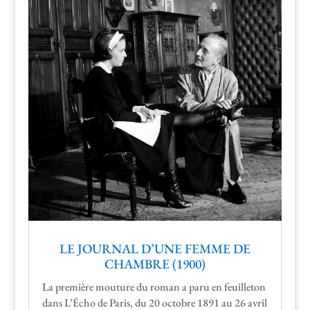
LE JOURNAL D’UNE FEMME DE
CHAMBRE (1900)
La pre­mière mou­ture du roman a paru en feuil­leton
dans L’É­cho de Paris, du 20 octo­bre 1891 au 26 avril