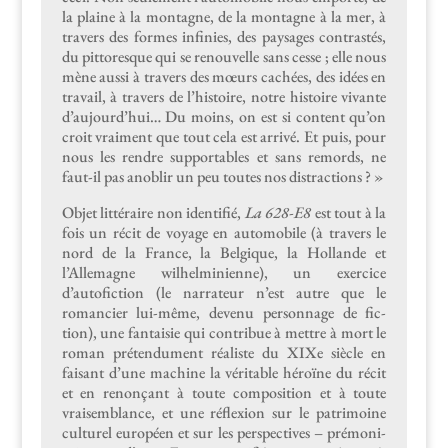
la plaine à la mon­tagne, de la mon­tagne à la mer, à
tra­vers des formes infinies, des paysages con­trastés,
du pit­toresque qui se renou­velle sans cesse ; elle nous
mène aus­si à tra­vers des mœurs cachées, des idées en
tra­vail, à tra­vers de l’his­toire, notre his­toire vivante
d’au­jour­d’hui… Du moins, on est si con­tent qu’on
croit vrai­ment que tout cela est arrivé. Et puis, pour
nous les ren­dre sup­port­a­bles et sans remords, ne
faut-il pas anoblir un peu toutes nos distractions ? »
Objet lit­téraire non iden­ti­fié,
La 628-E8
est tout à la
fois un réc­it de voy­age en auto­mo­bile (à tra­vers le
nord de la France, la Bel­gique, la Hol­lande et
l’Allemagne wil­helmini­enne), un exer­ci­ce
d’autofiction (le nar­ra­teur n’est autre que le
romanci­er lui-même, devenu per­son­nage de fic­
tion), une fan­taisie qui con­tribue à met­tre à mort le
roman pré­ten­du­ment réal­iste du XIXe siè­cle en
faisant d’une machine la véri­ta­ble héroïne du réc­it
et en renonçant à toute com­po­si­tion et à toute
vraisem­blance, et une réflex­ion sur le pat­ri­moine
cul­turel européen et sur les per­spec­tives – pré­moni­