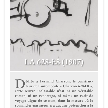
LA 628-E8 (1907)
D
édiée à Fer­nand Char­ron, le con­struc­
teur de l’automobile « Char­ron 628-E8 »,
cette œuvre inclass­able n’est ni un véri­ta­ble
roman, ni un reportage, ni même un réc­it de
voy­age digne de ce nom, dans la mesure où le
romanci­er-nar­ra­teur n’a aucune pré­ten­tion à la