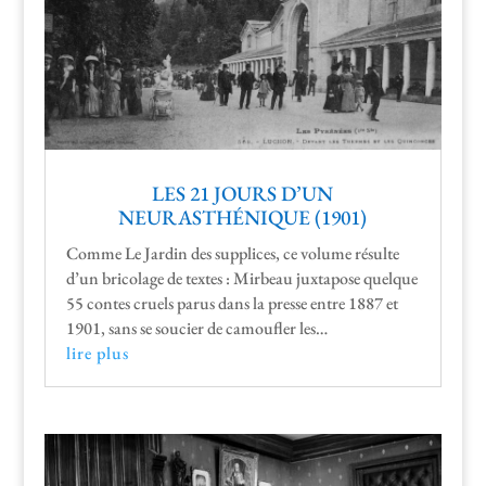
LES 21 JOURS D’UN
NEURASTHÉNIQUE (1901)
Comme Le Jardin des sup­plices, ce vol­ume résulte
d’un brico­lage de textes : Mir­beau jux­ta­pose quelque
55 con­tes cru­els parus dans la presse entre 1887 et
1901, sans se souci­er de cam­ou­fler les…
lire plus