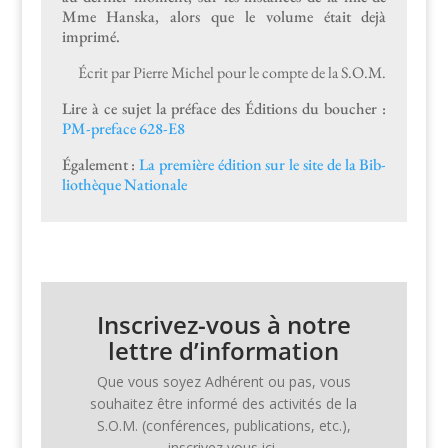
Mme Han­s­ka, alors que le vol­ume était dejà
imprimé.
Écrit par Pierre Michel pour le compte de la S.O.M.
Lire à ce sujet la pré­face des Édi­tions du bouch­er :
PM-pref­ace 628-E8
Égale­ment :
La pre­mière édi­tion sur le site de la Bib­
lio­thèque Nationale
Inscrivez-vous à notre
lettre d’information
Que vous soyez Adhérent ou pas, vous
souhaitez être infor­mé des activ­ités de la
S.O.M. (con­férences, pub­li­ca­tions, etc.),
inscrivez vous ici