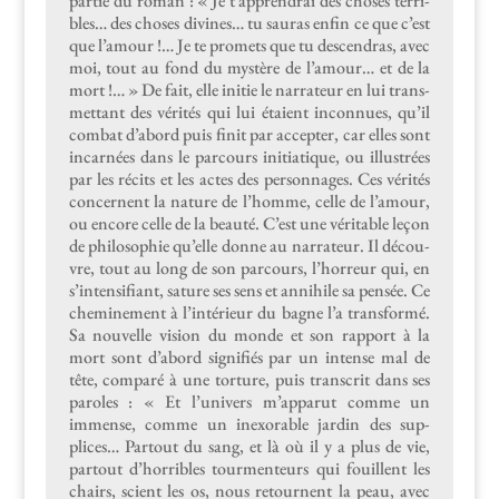
par­tie du roman : « Je t’ap­prendrai des choses ter­ri­
bles… des choses divines… tu sauras enfin ce que c’est
que l’amour !… Je te promets que tu descen­dras, avec
moi, tout au fond du mys­tère de l’amour… et de la
mort !… » De fait, elle ini­tie le nar­ra­teur en lui trans­
met­tant des vérités qui lui étaient incon­nues, qu’il
com­bat d’abord puis finit par accepter, car elles sont
incar­nées dans le par­cours ini­ti­a­tique, ou illus­trées
par les réc­its et les actes des per­son­nages. Ces vérités
con­cer­nent la nature de l’homme, celle de l’amour,
ou encore celle de la beauté. C’est une véri­ta­ble leçon
de philoso­phie qu’elle donne au nar­ra­teur. Il décou­
vre, tout au long de son par­cours, l’hor­reur qui, en
s’in­ten­si­fi­ant, sat­ure ses sens et anni­hile sa pen­sée. Ce
chem­ine­ment à l’in­térieur du bagne l’a trans­for­mé.
Sa nou­velle vision du monde et son rap­port à la
mort sont d’abord sig­nifiés par un intense mal de
tête, com­paré à une tor­ture, puis tran­scrit dans ses
paroles : « Et l’u­nivers m’ap­parut comme un
immense, comme un inex­orable jardin des sup­
plices… Partout du sang, et là où il y a plus de vie,
partout d’hor­ri­bles tour­menteurs qui fouil­lent les
chairs, sci­ent les os, nous retour­nent la peau, avec