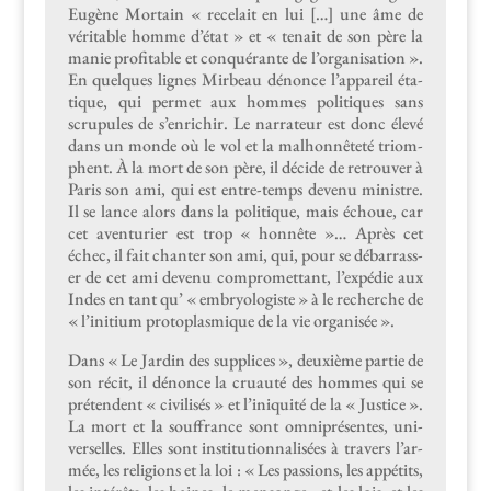
Eugène Mor­tain « rece­lait en lui […] une âme de
véri­ta­ble homme d’é­tat » et « tenait de son père la
manie prof­itable et con­quérante de l’or­gan­i­sa­tion ».
En quelques lignes Mir­beau dénonce l’ap­pareil éta­
tique, qui per­met aux hommes poli­tiques sans
scrupules de s’en­richir. Le nar­ra­teur est donc élevé
dans un monde où le vol et la mal­hon­nêteté tri­om­
phent. À la mort de son père, il décide de retrou­ver à
Paris son ami, qui est entre-temps devenu min­istre.
Il se lance alors dans la poli­tique, mais échoue, car
cet aven­turi­er est trop « hon­nête »… Après cet
échec, il fait chanter son ami, qui, pour se débar­rass­
er de cet ami devenu com­pro­met­tant, l’expédie aux
Indes en tant qu’ « embry­ol­o­giste » à le recherche de
« l’initium pro­to­plas­mique de la vie organisée ».
Dans « Le Jardin des sup­plices », deux­ième par­tie de
son réc­it, il dénonce la cru­auté des hommes qui se
pré­ten­dent « civil­isés » et l’iniquité de la « Jus­tice ».
La mort et la souf­france sont omniprésentes, uni­
verselles. Elles sont insti­tu­tion­nal­isées à tra­vers l’ar­
mée, les reli­gions et la loi : « Les pas­sions, les appétits,