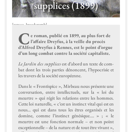
supplices (1899)
[wpseo_breadcrumb]
C
e roman, pub­lié en 1899, au plus fort de
l’affaire Drey­fus, à la veille du procès
d’Alfred Drey­fus à Rennes, est le point d’orgue
d’un long com­bat con­tre la société capitaliste.
Le Jardin des sup­plices
est d’abord un texte de com­
bat dont les trois par­ties dénon­cent, l’hypocrisie et
les tra­vers de la société européenne.
Dans le « Fron­tispice », Mir­beau nous présente une
con­ver­sa­tion, entre intel­lectuels, sur la « loi du
meurtre » qui régit les rela­tions entre les hommes.
Cette loi naturelle, « c’est un instinct vital qui est en
nous… qui est dans tous les êtres organ­isés et les
domine, comme l’in­stinct génésique.… » ; « le
meurtre est une fonc­tion nor­male – et non point
excep­tion­nelle – de la nature et de tout être vivant »,