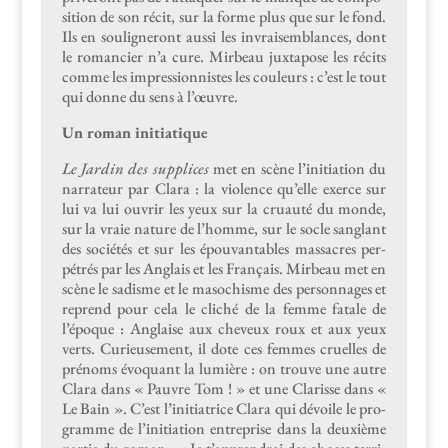
si­tion de son réc­it, sur la forme plus que sur le fond.
Ils en souligneront aus­si les invraisem­blances, dont
le romanci­er n’a cure. Mir­beau jux­ta­pose les réc­its
comme les impres­sion­nistes les couleurs : c’est le tout
qui donne du sens à l’œuvre.
Un roman initiatique
Le Jardin des sup­plices
met en scène l’initiation du
nar­ra­teur par Clara : la vio­lence qu’elle exerce sur
lui va lui ouvrir les yeux sur la cru­auté du monde,
sur la vraie nature de l’homme, sur le socle sanglant
des sociétés et sur les épou­vanta­bles mas­sacres per­
pétrés par les Anglais et les Français. Mir­beau met en
scène le sadisme et le masochisme des per­son­nages et
reprend pour cela le cliché de la femme fatale de
l’époque : Anglaise aux cheveux roux et aux yeux
verts. Curieuse­ment, il dote ces femmes cru­elles de
prénoms évo­quant la lumière : on trou­ve une autre
Clara dans « Pau­vre Tom ! » et une Clarisse dans «
Le Bain ». C’est l’initiatrice Clara qui dévoile le pro­
gramme de l’ini­ti­a­tion entre­prise dans la deux­ième