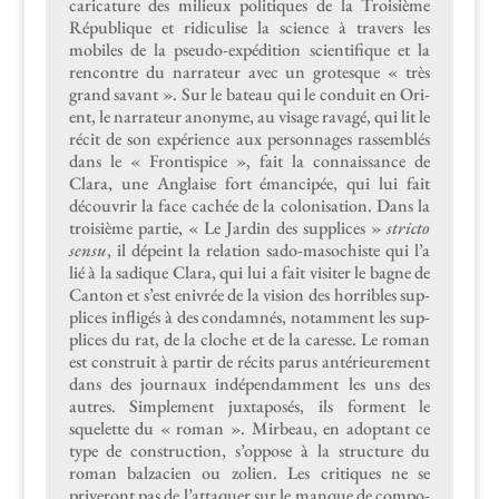
car­i­ca­ture des milieux poli­tiques de la Troisième
République et ridi­culise la sci­ence à tra­vers les
mobiles de la pseu­do-expédi­tion sci­en­tifique et la
ren­con­tre du nar­ra­teur avec un grotesque « très
grand savant ». Sur le bateau qui le con­duit en Ori­
ent, le nar­ra­teur anonyme, au vis­age rav­agé, qui lit le
réc­it de son expéri­ence aux per­son­nages rassem­blés
dans le « Fron­tispice », fait la con­nais­sance de
Clara, une Anglaise fort éman­cipée, qui lui fait
décou­vrir la face cachée de la coloni­sa­tion. Dans la
troisième par­tie, « Le Jardin des sup­plices »
stric­to
sen­su
, il dépeint la rela­tion sado-masochiste qui l’a
lié à la sadique Clara, qui lui a fait vis­iter le bagne de
Can­ton et s’est enivrée de la vision des hor­ri­bles sup­
plices infligés à des con­damnés, notam­ment les sup­
plices du rat, de la cloche et de la caresse. Le roman
est con­stru­it à par­tir de réc­its parus antérieure­ment
dans des jour­naux indépen­dam­ment les uns des
autres. Sim­ple­ment jux­ta­posés, ils for­ment le
squelette du « roman ». Mir­beau, en adop­tant ce
type de con­struc­tion, s’oppose à la struc­ture du
roman balza­cien ou zolien. Les cri­tiques ne se
priveront pas de l’attaquer sur le manque de com­po­