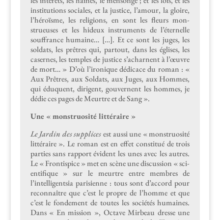
les intérêts, les haines, le men­songe ; et les lois, et les
insti­tu­tions sociales, et la jus­tice, l’amour, la gloire,
l’héroïsme, les reli­gions, en sont les fleurs mon­
strueuses et les hideux instru­ments de l’éter­nelle
souf­france humaine… […]. Et ce sont les juges, les
sol­dats, les prêtres qui, partout, dans les églis­es, les
casernes, les tem­ples de jus­tice s’achar­nent à l’œu­vre
de mort… » D’où l’ironique dédi­cace du roman : «
Aux Prêtres, aux Sol­dats, aux Juges, aux Hommes,
qui éduquent, diri­gent, gou­ver­nent les hommes, je
dédie ces pages de Meurtre et de Sang ».
Une « mon­stru­osité littéraire »
Le Jardin des sup­plices
est aus­si une « mon­stru­osité
lit­téraire ». Le roman est en effet con­sti­tué de trois
par­ties sans rap­port évi­dent les unes avec les autres.
Le « Fron­tispice » met en scène une dis­cus­sion « sci­
en­tifique » sur le meurtre entre mem­bres de
l’intelligentsia parisi­enne : tous sont d’accord pour
recon­naître que c’est le pro­pre de l’homme et que
c’est le fonde­ment de toutes les sociétés humaines.
Dans « En mis­sion », Octave Mir­beau dresse une