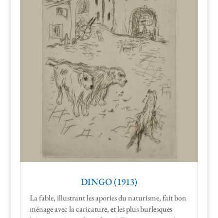
DINGO (1913)
La fable, illus­trant les apor­ies du natur­isme, fait bon
ménage avec la car­i­ca­ture, et les plus bur­lesques