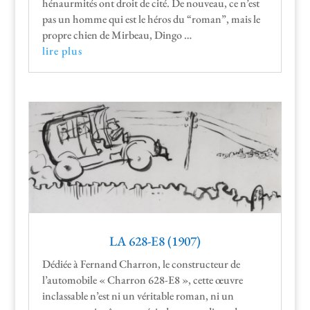
hénau­r­mités ont droit de cité. De nou­veau, ce n’est
pas un homme qui est le héros du “roman”, mais le
pro­pre chien de Mir­beau, Dingo …
lire plus
LA 628-E8 (1907)
Dédiée à Fer­nand Char­ron, le con­struc­teur de
l’automobile « Char­ron 628-E8 », cette œuvre
inclass­able n’est ni un véri­ta­ble roman, ni un