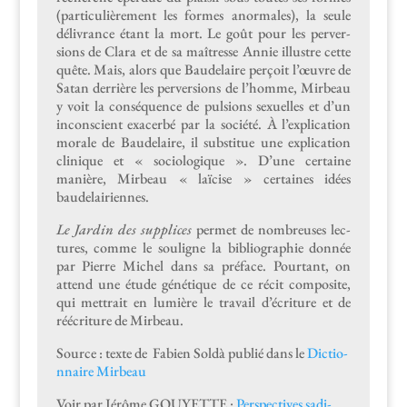
(par­ti­c­ulière­ment les formes anor­males), la seule
délivrance étant la mort. Le goût pour les per­ver­
sions de Clara et de sa maîtresse Annie illus­tre cette
quête. Mais, alors que Baude­laire perçoit l’œuvre de
Satan der­rière les per­ver­sions de l’homme, Mir­beau
y voit la con­séquence de pul­sions sex­uelles et d’un
incon­scient exac­er­bé par la société. À l’explication
morale de Baude­laire, il sub­stitue une expli­ca­tion
clin­ique et « soci­ologique ». D’une cer­taine
manière, Mir­beau « laï­cise » cer­taines idées
baudelairiennes.
Le Jardin des sup­plices
per­met de nom­breuses lec­
tures, comme le souligne la bib­li­ogra­phie don­née
par Pierre Michel dans sa pré­face. Pour­tant, on
attend une étude géné­tique de ce réc­it com­pos­ite,
qui met­trait en lumière le tra­vail d’écriture et de
réécri­t­ure de Mirbeau.
Source : texte de Fabi­en Sol­dà pub­lié dans le
Dic­tio­
n­naire Mirbeau
Voir par Jérôme GOUYETTE :
Per­spec­tives sadi­