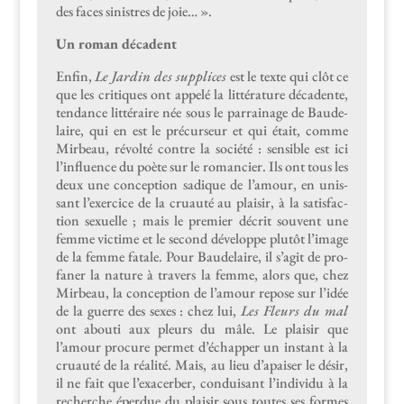
des faces sin­istres de joie… ».
Un roman décadent
Enfin,
Le Jardin des sup­plices
est le texte qui clôt ce
que les cri­tiques ont appelé la lit­téra­ture déca­dente,
ten­dance lit­téraire née sous le par­rainage de Baude­
laire, qui en est le précurseur et qui était, comme
Mir­beau, révolté con­tre la société : sen­si­ble est ici
l’influence du poète sur le romanci­er. Ils ont tous les
deux une con­cep­tion sadique de l’amour, en unis­
sant l’exercice de la cru­auté au plaisir, à la sat­is­fac­
tion sex­uelle ; mais le pre­mier décrit sou­vent une
femme vic­time et le sec­ond développe plutôt l’image
de la femme fatale. Pour Baude­laire, il s’agit de pro­
fan­er la nature à tra­vers la femme, alors que, chez
Mir­beau, la con­cep­tion de l’amour repose sur l’idée
de la guerre des sex­es : chez lui,
Les Fleurs du mal
ont abouti aux pleurs du mâle. Le plaisir que
l’amour pro­cure per­met d’échapper un instant à la
cru­auté de la réal­ité. Mais, au lieu d’apaiser le désir,
il ne fait que l’exacerber, con­duisant l’individu à la
recherche éper­due du plaisir sous toutes ses formes