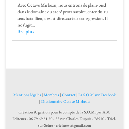
Avec Octave Mir­beau, nous entrons de plain-pied
dans le domaine du sacré pro­fana­toire, enten­du au
sens batail­lien, c’est-à-dire sacré de trans­gres­sion. Il
ne s’agit…
lire plus
Mentions légales
|
Membres
|
Contact
|
La S.O.M sur Facebook
|
Dictionnaire Octave Mirbeau
Création & gestion pour le compte de la S.O.M. par ABC
Editeurs - 06 79 69 51 50 - 22 rue Charles Dupuis - 78510 - Triel-
sur-Seine - trielnews@gmail.com