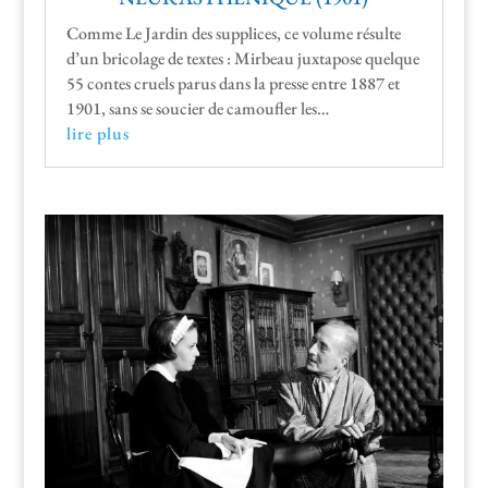
Comme Le Jardin des sup­plices, ce vol­ume résulte
d’un brico­lage de textes : Mir­beau jux­ta­pose quelque
55 con­tes cru­els parus dans la presse entre 1887 et
1901, sans se souci­er de cam­ou­fler les…
lire plus