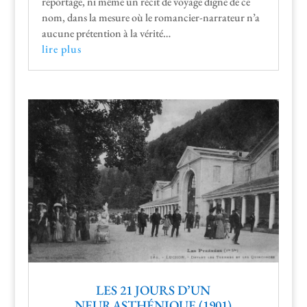
reportage, ni même un réc­it de voy­age digne de ce
nom, dans la mesure où le roman­ci­er-nar­ra­­teur n’a
aucune pré­ten­tion à la vérité…
lire plus
LES 21 JOURS D’UN
NEURASTHÉNIQUE (1901)