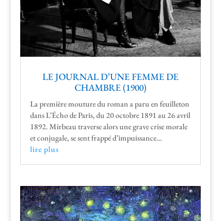
LE JOURNAL D’UNE FEMME DE
CHAMBRE (1900)
La pre­mière mou­ture du roman a paru en feuil­leton
dans L’É­cho de Paris, du 20 octo­bre 1891 au 26 avril
1892. Mir­beau tra­verse alors une grave crise morale
et con­ju­gale, se sent frap­pé d’impuissance…
lire plus