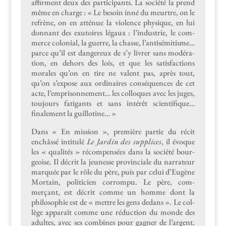
affir­ment deux des par­tic­i­pants. La société la prend
même en charge : « Le besoin inné du meurtre, on le
refrène, on en atténue la vio­lence physique, en lui
don­nant des exu­toires légaux : l’in­dus­trie, le com­
merce colo­nial, la guerre, la chas­se, l’an­tisémitisme…
parce qu’il est dan­gereux de s’y livr­er sans mod­éra­
tion, en dehors des lois, et que les sat­is­fac­tions
morales qu’on en tire ne valent pas, après tout,
qu’on s’ex­pose aux ordi­naires con­séquences de cet
acte, l’emprisonnement… les col­lo­ques avec les juges,
tou­jours fati­gants et sans intérêt sci­en­tifique…
finale­ment la guillotine… »
Dans « En mis­sion », pre­mière par­tie du réc­it
enchâssé inti­t­ulé
Le Jardin des sup­plices
, il évoque
les « qual­ités » récom­pen­sées dans la société bour­
geoise. Il décrit la jeunesse provin­ciale du nar­ra­teur
mar­quée par le rôle du père, puis par celui d’Eugène
Mor­tain, politi­cien cor­rompu. Le père, com­
merçant, est décrit comme un homme dont la
philoso­phie est de « met­tre les gens dedans ». Le col­
lège appa­raît comme une réduc­tion du monde des
adultes, avec ses com­bines pour gag­n­er de l’ar­gent.