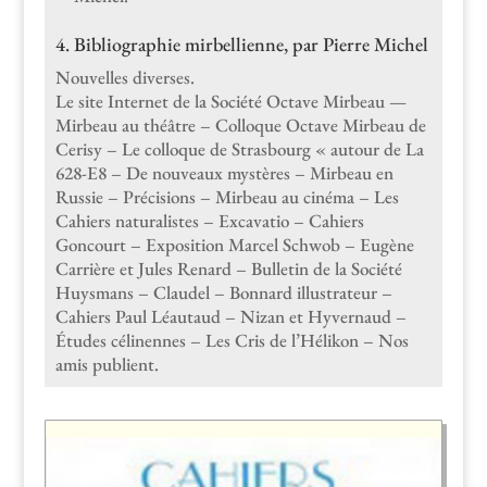
4. Bibliographie mirbellienne, par Pierre Michel
Nou­velles diverses.
Le site Inter­net de la Société Octave Mir­beau —
Mir­beau au théâtre – Col­loque Octave Mir­beau de
Cerisy – Le col­loque de Stras­bourg « autour de La
628-E8 – De nou­veaux mys­tères – Mir­beau en
Russie – Pré­ci­sions – Mir­beau au ciné­ma – Les
Cahiers nat­u­ral­istes – Exca­va­tio – Cahiers
Goncourt – Expo­si­tion Mar­cel Schwob – Eugène
Car­rière et Jules Renard – Bul­letin de la Société
Huys­mans – Claudel – Bon­nard illus­tra­teur –
Cahiers Paul Léau­taud – Nizan et Hyver­naud –
Études céli­nennes – Les Cris de l’Hélikon – Nos
amis publient.