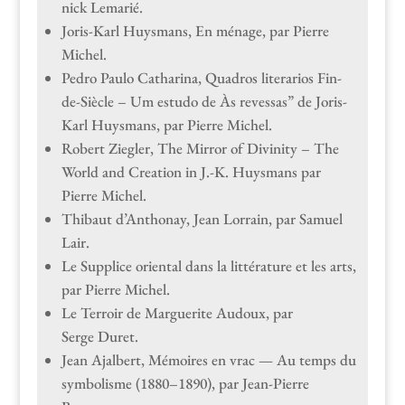
nick Lemarié.
Joris-Karl Huys­mans, En ménage, par Pierre
Michel.
Pedro Paulo Catha­ri­na, Quadros lit­er­ar­ios Fin-
de-Siè­cle – Um estu­do de Às reves­sas” de Joris-
Karl Huys­mans, par Pierre Michel.
Robert Ziegler, The Mir­ror of Divin­i­ty – The
World and Cre­ation in J.-K. Huys­mans par
Pierre Michel.
Thibaut d’Anthonay, Jean Lor­rain, par Samuel
Lair.
Le Sup­plice ori­en­tal dans la lit­téra­ture et les arts,
par Pierre Michel.
Le Ter­roir de Mar­guerite Audoux, par
Serge Duret.
Jean Ajal­bert, Mémoires en vrac — Au temps du
sym­bol­isme (1880–1890), par Jean-Pierre