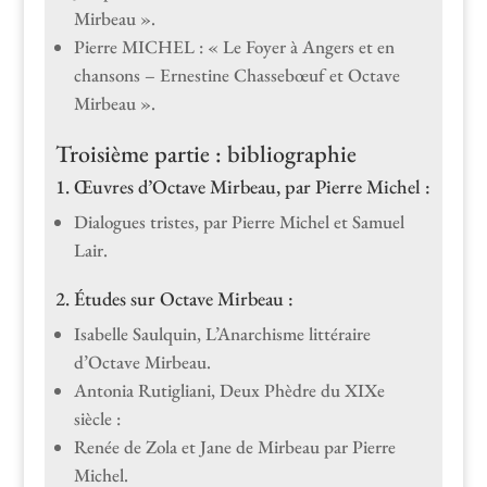
Mirbeau ».
Pierre MICHEL : « Le Foy­er à Angers et en
chan­sons – Ernes­tine Chas­se­bœuf et Octave
Mirbeau ».
Troisième partie : bibliographie
1. Œuvres d’Octave Mirbeau, par Pierre Michel :
Dia­logues tristes, par Pierre Michel et Samuel
Lair.
2. Études sur Octave Mirbeau :
Isabelle Saulquin, L’Anarchisme lit­téraire
d’Octave Mirbeau.
Anto­nia Rutigliani, Deux Phè­dre du XIXe
siècle :
Renée de Zola et Jane de Mir­beau par Pierre
Michel.