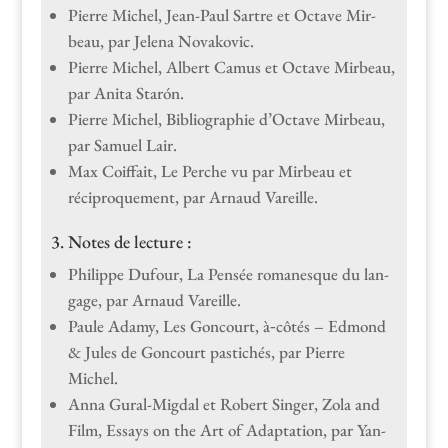
Pierre Michel, Jean-Paul Sartre et Octave Mir­
beau, par Jele­na Novakovic.
Pierre Michel, Albert Camus et Octave Mir­beau,
par Ani­ta Starón.
Pierre Michel, Bib­li­ogra­phie d’Octave Mir­beau,
par Samuel Lair.
Max Coif­fait, Le Perche vu par Mir­beau et
récipro­que­ment, par Arnaud Vareille.
3. Notes de lecture :
Philippe Dufour, La Pen­sée romanesque du lan­
gage, par Arnaud Vareille.
Paule Adamy, Les Goncourt, à‑côtés – Edmond
& Jules de Goncourt pas­tichés, par Pierre
Michel.
Anna Gur­al-Migdal et Robert Singer, Zola and
Film, Essays on the Art of Adap­ta­tion, par Yan­