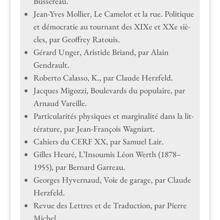
Bussereau.
Jean-Yves Mol­lier, Le Camelot et la rue. Poli­tique
et démoc­ra­tie au tour­nant des XIXe et XXe siè­
cles, par Geof­frey Ratouis.
Gérard Unger, Aris­tide Briand, par Alain
Gendrault.
Rober­to Calas­so, K., par Claude Herzfeld.
Jacques Migozzi, Boule­vards du pop­u­laire, par
Arnaud Vareille.
Par­tic­u­lar­ités physiques et mar­gin­al­ité dans la lit­
téra­ture, par Jean-François Wagniart.
Cahiers du CERF XX, par Samuel Lair.
Gilles Heuré, L’Insoumis Léon Werth (1878–
1955), par Bernard Garreau.
Georges Hyver­naud, Voie de garage, par Claude
Herzfeld.
Revue des Let­tres et de Tra­duc­tion, par Pierre
Michel.