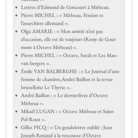
Let­tres d’Edmond de Goncourt à Mirbeau.
Pierre MICHEL : « Mir­beau, Fénéon et
l’anarchiste allemand ».
Olga AMARIE : « Mon ami­tié n’est pas
d’occasion, elle est de tou­jours (Remy de Gour­
mont à Octave Mirbeau) ».
Pierre MICHEL : « Octave, Sarah et Les Mau­
vais bergers ».
Émile VAN BALBERGHE : « Le Jour­nal d’une
femme de chambre,André Bail­lon et la revue
brux­el­loise Le Thyrse ».
André Bail­lon : « Le dernier­livre d’Octave
Mirbeau ».
Mikaël LUGAN : « Octave Mir­beau et Saint-
Pol-Roux ».
Gilles PICQ : « Un gen­delet­tre oublié : Jean
Joseph-Renaud à la rescousse d’Octave