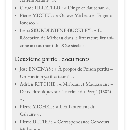
contemporaine” ».
Claude HERZFELD : « Din­go et Bauschan ».
Pierre MICHEL : « Octave Mir­beau et Eugène
Ionesco ».
Ire­na SKURDENIENE-BUCKLEY : « La
Récep­tion de Mir­beau dans la lit­téra­ture litu­ani­
enne au tour­nant du XXe siècle ».
Deuxième partie : documents
José ENCINAS : « À pro­pos de Poi­son per­du –
Un Forain mystificateur ? ».
Adrien RITCHIE : « Mir­beau et Mau­pas­sant –
Deux chroniques sur “le crime du Pecq” (1882)
».
Pierre MICHEL : « L’Enfantement du
Calvaire ».
Pierre DUFIEF : « Cor­re­spon­dance Goncourt –
Mirbeau ».