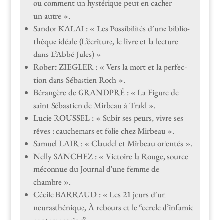
ou com­ment un hys­térique peut en cacher
un autre ».
San­dor KALAI : « Les Pos­si­bil­ités d’une bib­lio­
thèque idéale (L’écriture, le livre et la lec­ture
dans L’Abbé Jules) »
Robert ZIEGLER : « Vers la mort et la per­fec­
tion dans Sébastien Roch ».
Bérangère de GRANDPRÉ : « La Fig­ure de
saint Sébastien de Mir­beau à Trakl ».
Lucie ROUSSEL : « Subir ses peurs, vivre ses
rêves : cauchemars et folie chez Mirbeau ».
Samuel LAIR : « Claudel et Mir­beau orientés ».
Nel­ly SANCHEZ : « Vic­toire la Rouge, source
mécon­nue du Jour­nal d’une femme de
chambre ».
Cécile BARRAUD : « Les 21 jours d’un
neurasthénique, À rebours et le “cer­cle d’infamie